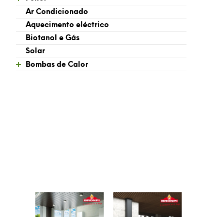
Ar Condicionado
Aquecimento eléctrico
Biotanol e Gás
Solar
Aquecimento Central
Bombas de Calor
Aguas Quentes Sanitárias